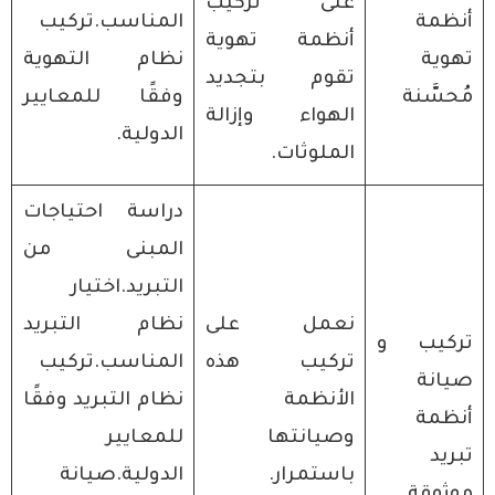
على تركيب
أنظمة
المناسب.تركيب
أنظمة تهوية
تهوية
نظام التهوية
تقوم بتجديد
مُحسَّنة
وفقًا للمعايير
الهواء وإزالة
الدولية.
الملوثات.
دراسة احتياجات
المبنى من
التبريد.اختيار
نعمل على
نظام التبريد
تركيب و
تركيب هذه
المناسب.تركيب
صيانة
الأنظمة
نظام التبريد وفقًا
أنظمة
وصيانتها
للمعايير
تبريد
باستمرار.
الدولية.صيانة