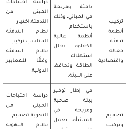
دراسة احتياجات
دافئة ومريحة
المبنى من
في المباني، وذلك
تركيب
التدفئة.اختيار
باستخدام
أنظمة
نظام التدفئة
أنظمة عالية
تدفئة
المناسب.تركيب
الكفاءة تقلل
فعالة
نظام التدفئة
استهلاك
واقتصادية
وفقًا للمعايير
الطاقة وتحافظ
الدولية.
على البيئة.
في إطار توفير
دراسة احتياجات
بيئة صحية
المبنى من
ومريحة في
تصميم
التهوية.تصميم
المنشأة، نعمل
وتركيب
نظام التهوية