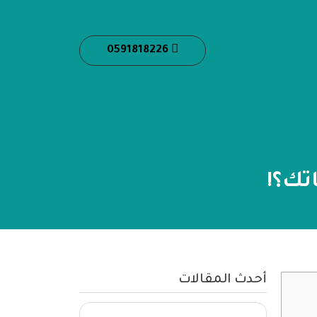
0591818226
تك؟!
أحدث المقالات