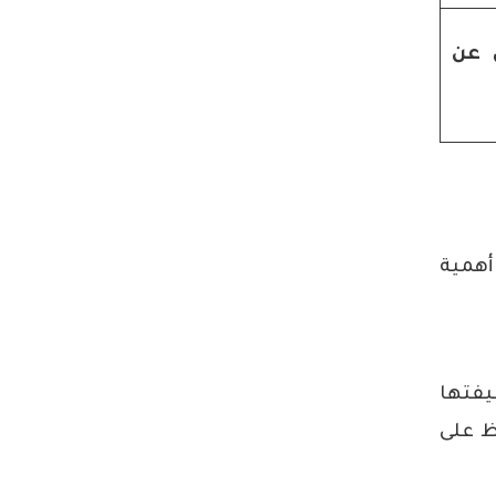
 عن
أهمية
يفتها
ظ على