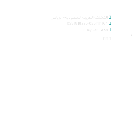
معلومات الاتصال
المملكة العربية السعودية - الرياض
0591818226-0561111164
info@samra.sa