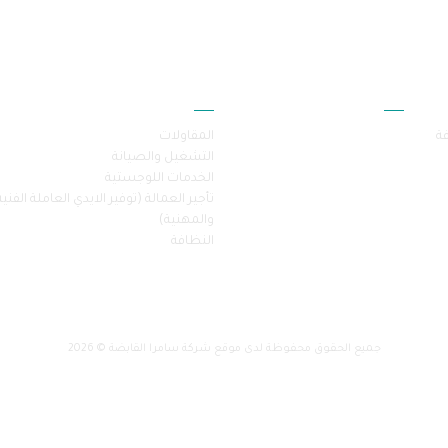
أقسام الموقع
خدماتنا
فة
المقاولات
التشغيل والصيانة
الخدمات اللوجستية
تأجير العمالة (توفير الايدي العاملة الفنية
والمهنية)
النظافة
جميع الحقوق محفوظة لدى موقع شركة سامرا القابضة © 2026