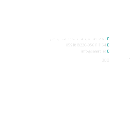
معلومات الاتصال
المملكة العربية السعودية - الرياض
0591818226-0561111164
info@samra.sa