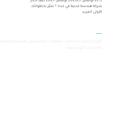
22 نوفمبر، 2023
25 نوفمبر، 2023
كيف اختار
شركة هندسة مدنية في جدة ؟ تميّز بخطواتك
الأولى
المزيد
سامرا
الخيار الأمثل لاحتياجات المقاولات والتشغيل والصيانة والنظا
والخدمات اللوجستية