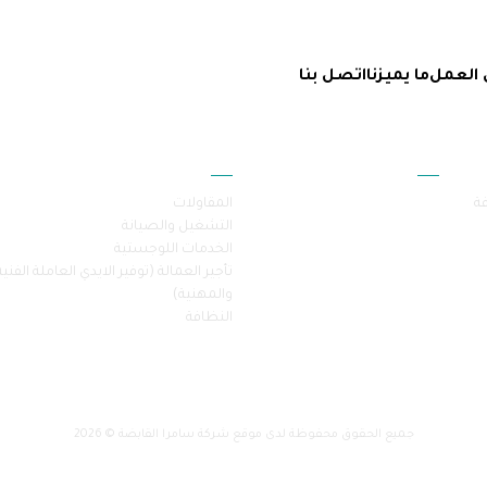
 العمل
ما يميزنا
اتصل بنا
أقسام الموقع
خدماتنا
فة
المقاولات
التشغيل والصيانة
الخدمات اللوجستية
تأجير العمالة (توفير الايدي العاملة الفنية
والمهنية)
النظافة
جميع الحقوق محفوظة لدى موقع شركة سامرا القابضة © 2026