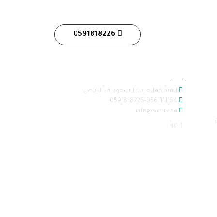
0591818226
معلومات الاتصال
المملكة العربية السعودية - الرياض
0591818226-0561111164
info@samra.sa