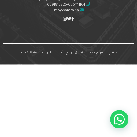
0591818226-0561111164
info@samra.sa
جميع الحقوق محفوظة لدى موقع شركة سامرا القابضة © 2026