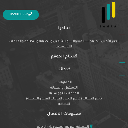
Nothing Found
It seems we can’t find what you’re looking for. Perhaps searching can help.
0591818226
سامرا
الخيار الأمثل لاحتياجات المقاولات والتشغيل والصيانة والنظافة والخدمات
اللوجستية
أقسام الموقع
خدماتنا
المقاولات
التشغيل والصيانة
الخدمات اللوجستية
تأجير العمالة (توفير الايدي العاملة الفنية والمهنية)
النظافة
معلومات الاتصال
المملكة العربية السعودية - الرياض