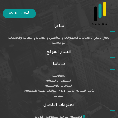
Nothing Found
It seems we can’t find what you’re looking for. Perhaps searching can help.
0591818226
سامرا
الخيار الأمثل لاحتياجات المقاولات والتشغيل والصيانة والنظافة والخدمات
اللوجستية
أقسام الموقع
خدماتنا
المقاولات
التشغيل والصيانة
الخدمات اللوجستية
تأجير العمالة (توفير الايدي العاملة الفنية والمهنية)
النظافة
معلومات الاتصال
المملكة العربية السعودية - الرياض