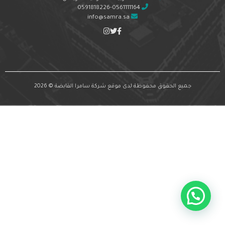
0591818226-0561111164
info@samra.sa
جميع الحقوق محفوظة لدى موقع شركة سامرا القابضة © 2026