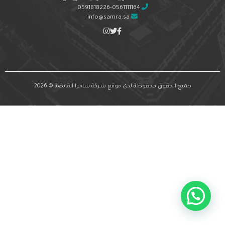
0591818226-0561111164
info@samra.sa
جميع الحقوق محفوظة لدى موقع شركة سامرا القابضة © 2026