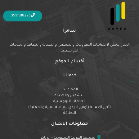
Nothing Found
It seems we can’t find what you’re looking for. Perhaps searching can help.
0591818226
سامرا
الخيار الأمثل لاحتياجات المقاولات والتشغيل والصيانة والنظافة والخدمات
اللوجستية
أقسام الموقع
خدماتنا
المقاولات
التشغيل والصيانة
الخدمات اللوجستية
تأجير العمالة (توفير الايدي العاملة الفنية والمهنية)
النظافة
معلومات الاتصال
المملكة العربية السعودية - الرياض