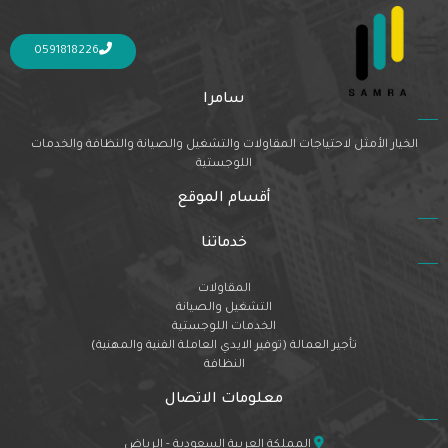
Nothing Found
It seems we can’t find what you’re looking for. Perhaps searching can help.
0591818226
سامرا
الخيار الأمثل لاحتياجات المقاولات والتشغيل والصيانة والنظافة والخدمات
اللوجستية
أقسام الموقع
خدماتنا
المقاولات
التشغيل والصيانة
الخدمات اللوجستية
تأجير العمالة (توفير الايدي العاملة الفنية والمهنية)
النظافة
معلومات الاتصال
المملكة العربية السعودية - الرياض