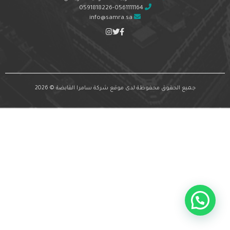
0591818226-0561111164
info@samra.sa
جميع الحقوق محفوظة لدى موقع شركة سامرا القابضة © 2026