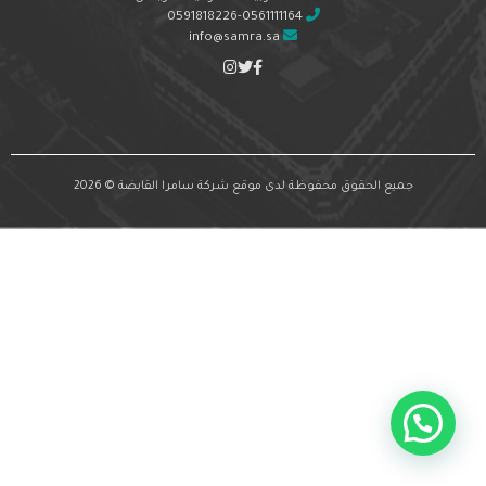
0591818226-0561111164
info@samra.sa
جميع الحقوق محفوظة لدى موقع شركة سامرا القابضة © 2026