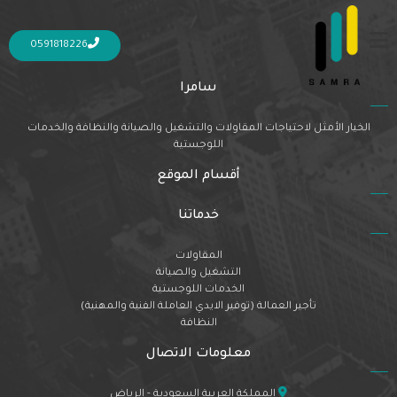
Nothing Found
It seems we can’t find what you’re looking for. Perhaps searching can help.
0591818226
سامرا
الخيار الأمثل لاحتياجات المقاولات والتشغيل والصيانة والنظافة والخدمات
اللوجستية
أقسام الموقع
خدماتنا
المقاولات
التشغيل والصيانة
الخدمات اللوجستية
تأجير العمالة (توفير الايدي العاملة الفنية والمهنية)
النظافة
معلومات الاتصال
المملكة العربية السعودية - الرياض