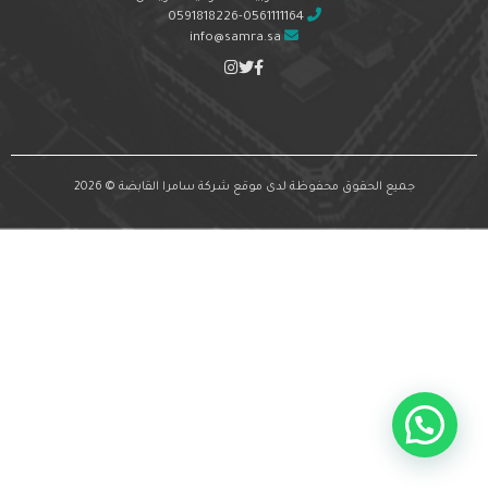
0591818226-0561111164
info@samra.sa
جميع الحقوق محفوظة لدى موقع شركة سامرا القابضة © 2026