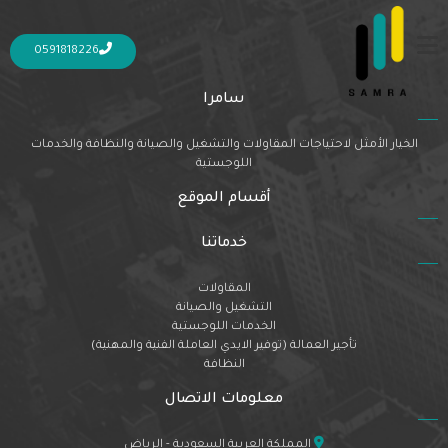
Nothing Found
It seems we can’t find what you’re looking for. Perhaps searching can help.
0591818226
سامرا
الخيار الأمثل لاحتياجات المقاولات والتشغيل والصيانة والنظافة والخدمات
اللوجستية
أقسام الموقع
خدماتنا
المقاولات
التشغيل والصيانة
الخدمات اللوجستية
تأجير العمالة (توفير الايدي العاملة الفنية والمهنية)
النظافة
معلومات الاتصال
المملكة العربية السعودية - الرياض