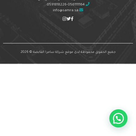
0591818226-0561111164
info@samra.sa
جميع الحقوق محفوظة لدى موقع شركة سامرا القابضة © 2026