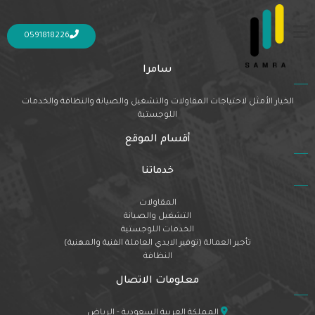
Nothing Found
It seems we can’t find what you’re looking for. Perhaps searching can help.
0591818226
سامرا
الخيار الأمثل لاحتياجات المقاولات والتشغيل والصيانة والنظافة والخدمات
اللوجستية
أقسام الموقع
خدماتنا
المقاولات
التشغيل والصيانة
الخدمات اللوجستية
تأجير العمالة (توفير الايدي العاملة الفنية والمهنية)
النظافة
معلومات الاتصال
المملكة العربية السعودية - الرياض