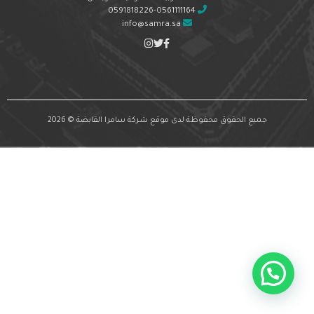
0591818226-0561111164
info@samra.sa
جميع الحقوق محفوظة لدى موقع شركة سامرا القابضة © 2026