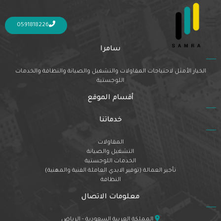
Nothing Found
It seems we can’t find what you’re looking for. Perhaps searching can help.
0591818226
سامرا
الخيار الأمثل لاحتياجات المقاولات والتشغيل والصيانة والنظافة والخدمات
اللوجستية
أقسام الموقع
خدماتنا
المقاولات
التشغيل والصيانة
الخدمات اللوجستية
تأجير العمالة (توفير الايدي العاملة الفنية والمهنية)
النظافة
معلومات الاتصال
المملكة العربية السعودية - الرياض