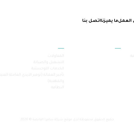
 العمل
ما يميزنا
اتصل بنا
أقسام الموقع
خدماتنا
فة
المقاولات
التشغيل والصيانة
الخدمات اللوجستية
تأجير العمالة (توفير الايدي العاملة الفنية
والمهنية)
النظافة
جميع الحقوق محفوظة لدى موقع شركة سامرا القابضة © 2026