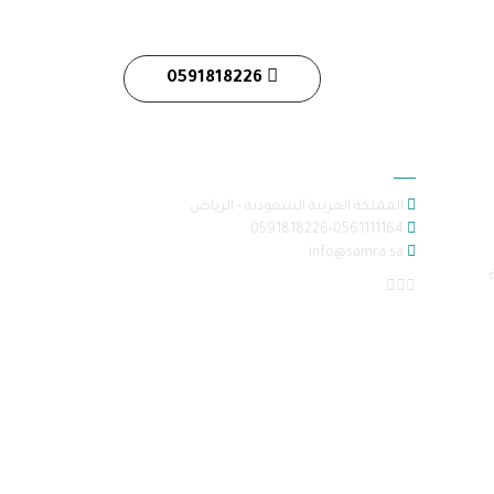
0591818226
معلومات الاتصال
المملكة العربية السعودية - الرياض
0591818226-0561111164
info@samra.sa