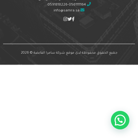
0591818226-0561111164
info@samra.sa
جميع الحقوق محفوظة لدى موقع شركة سامرا القابضة © 2026