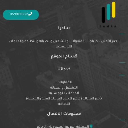
Nothing Found
It seems we can’t find what you’re looking for. Perhaps searching can help.
0591818226
سامرا
الخيار الأمثل لاحتياجات المقاولات والتشغيل والصيانة والنظافة والخدمات
اللوجستية
أقسام الموقع
خدماتنا
المقاولات
التشغيل والصيانة
الخدمات اللوجستية
تأجير العمالة (توفير الايدي العاملة الفنية والمهنية)
النظافة
معلومات الاتصال
المملكة العربية السعودية - الرياض