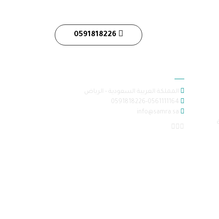
0591818226
معلومات الاتصال
المملكة العربية السعودية - الرياض
0591818226-0561111164
info@samra.sa