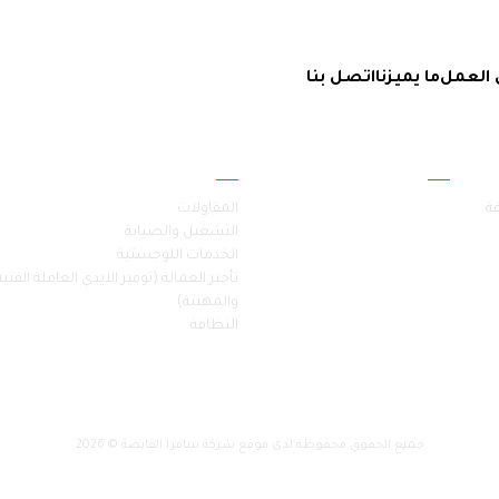
 العمل
ما يميزنا
اتصل بنا
أقسام الموقع
خدماتنا
فة
المقاولات
التشغيل والصيانة
الخدمات اللوجستية
تأجير العمالة (توفير الايدي العاملة الفنية
والمهنية)
النظافة
جميع الحقوق محفوظة لدى موقع شركة سامرا القابضة © 2026