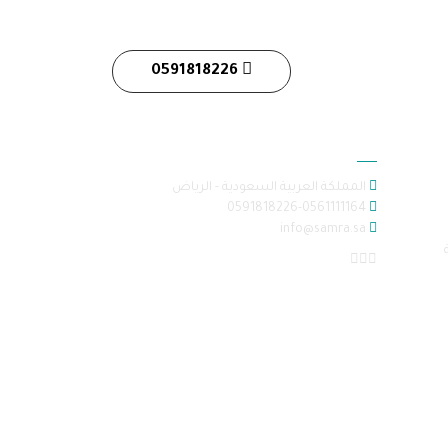
0591818226
معلومات الاتصال
المملكة العربية السعودية - الرياض
0591818226-0561111164
info@samra.sa