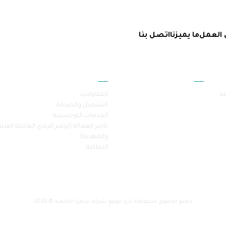
 العمل
ما يميزنا
اتصل بنا
أقسام الموقع
خدماتنا
فة
المقاولات
التشغيل والصيانة
الخدمات اللوجستية
تأجير العمالة (توفير الايدي العاملة الفنية
والمهنية)
النظافة
جميع الحقوق محفوظة لدى موقع شركة سامرا القابضة © 2026