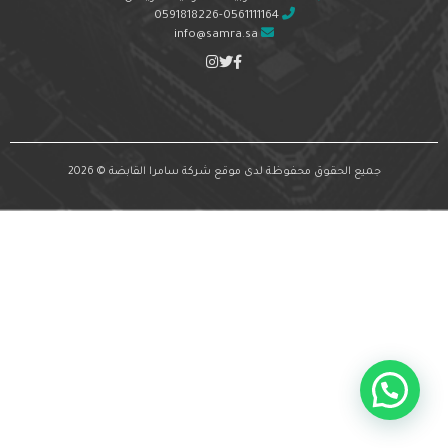
0591818226-0561111164
info@samra.sa
جميع الحقوق محفوظة لدى موقع شركة سامرا القابضة © 2026