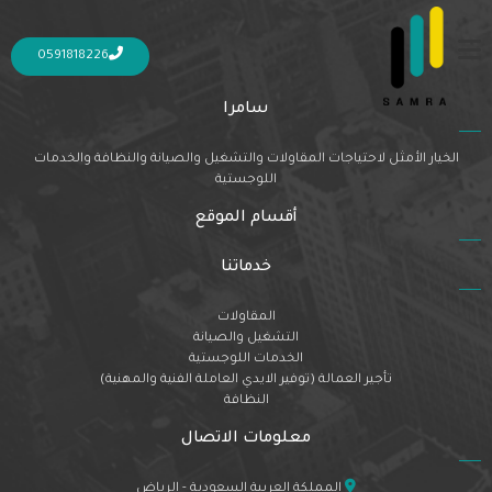
Nothing Found
It seems we can’t find what you’re looking for. Perhaps searching can help.
0591818226
سامرا
الخيار الأمثل لاحتياجات المقاولات والتشغيل والصيانة والنظافة والخدمات
اللوجستية
أقسام الموقع
خدماتنا
المقاولات
التشغيل والصيانة
الخدمات اللوجستية
تأجير العمالة (توفير الايدي العاملة الفنية والمهنية)
النظافة
معلومات الاتصال
المملكة العربية السعودية - الرياض