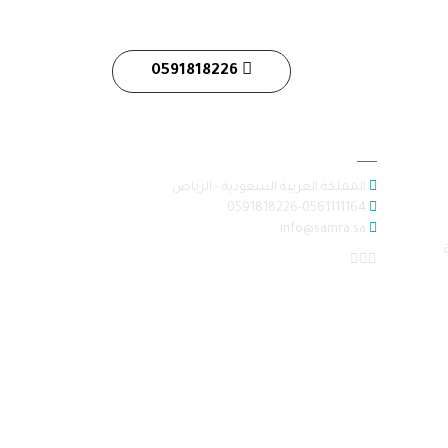
0591818226
معلومات الاتصال
المملكة العربية السعودية - الرياض
0591818226-0561111164
info@samra.sa