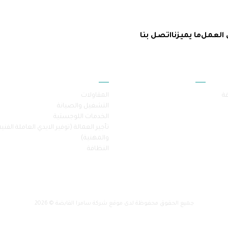
 العمل
ما يميزنا
اتصل بنا
أقسام الموقع
خدماتنا
فة
المقاولات
التشغيل والصيانة
الخدمات اللوجستية
تأجير العمالة (توفير الايدي العاملة الفنية
والمهنية)
النظافة
جميع الحقوق محفوظة لدى موقع شركة سامرا القابضة © 2026