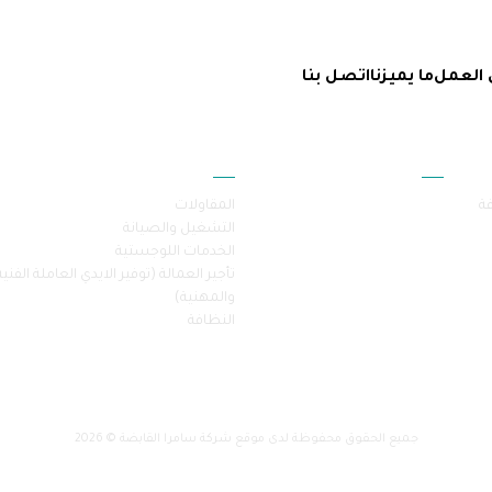
 العمل
ما يميزنا
اتصل بنا
أقسام الموقع
خدماتنا
فة
المقاولات
التشغيل والصيانة
الخدمات اللوجستية
تأجير العمالة (توفير الايدي العاملة الفنية
والمهنية)
النظافة
جميع الحقوق محفوظة لدى موقع شركة سامرا القابضة © 2026