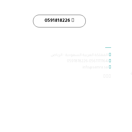
0591818226
معلومات الاتصال
المملكة العربية السعودية - الرياض
0591818226-0561111164
info@samra.sa