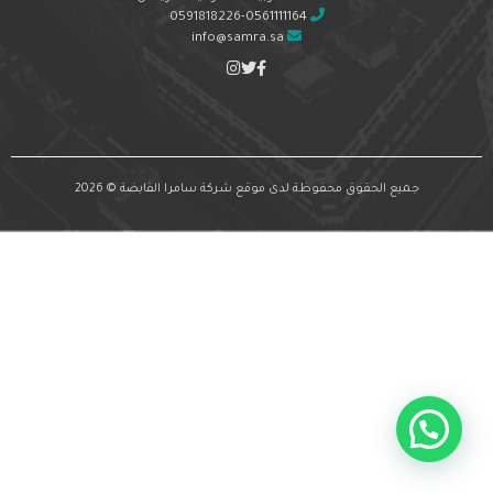
0591818226-0561111164
info@samra.sa
جميع الحقوق محفوظة لدى موقع شركة سامرا القابضة © 2026