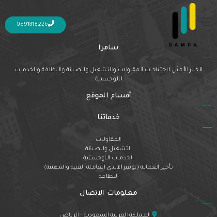
Nothing Found
It seems we can’t find what you’re looking for. Perhaps searching can help.
0591818226
سامرا
الخيار الأمثل لاحتياجات المقاولات والتشغيل والصيانة والنظافة والخدمات
اللوجستية
أقسام الموقع
خدماتنا
المقاولات
التشغيل والصيانة
الخدمات اللوجستية
تأجير العمالة (توفير الايدي العاملة الفنية والمهنية)
النظافة
معلومات الاتصال
المملكة العربية السعودية - الرياض