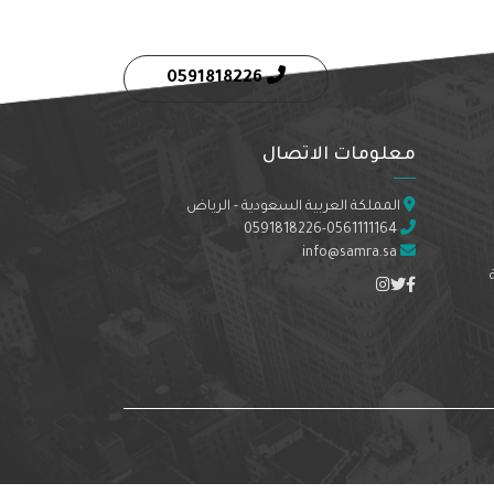
0591818226
معلومات الاتصال
المملكة العربية السعودية - الرياض
0591818226-0561111164
info@samra.sa