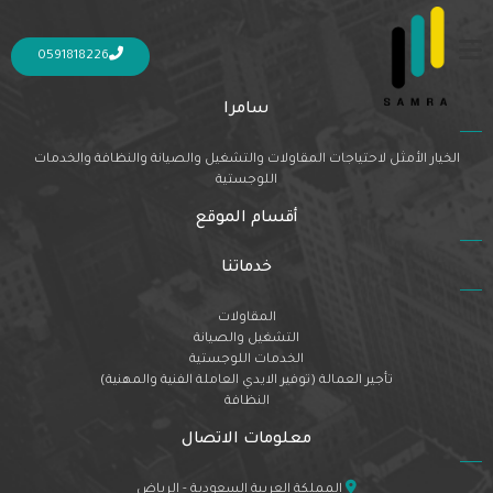
Nothing Found
It seems we can’t find what you’re looking for. Perhaps searching can help.
0591818226
سامرا
الخيار الأمثل لاحتياجات المقاولات والتشغيل والصيانة والنظافة والخدمات
اللوجستية
أقسام الموقع
خدماتنا
المقاولات
التشغيل والصيانة
الخدمات اللوجستية
تأجير العمالة (توفير الايدي العاملة الفنية والمهنية)
النظافة
معلومات الاتصال
المملكة العربية السعودية - الرياض