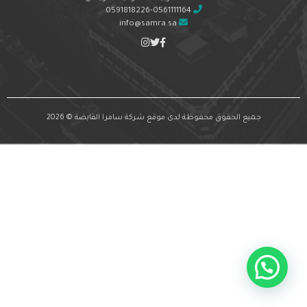
0591818226-0561111164
info@samra.sa
جميع الحقوق محفوظة لدى موقع شركة سامرا القابضة © 2026