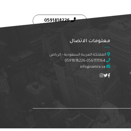
0591818226
معلومات الاتصال
المملكة العربية السعودية - الرياض
0591818226-0561111164
info@samra.sa