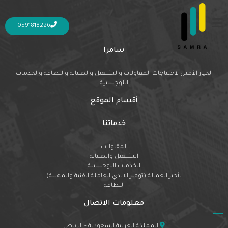
Nothing Found
It seems we can’t find what you’re looking for. Perhaps searching can help.
0591818226
سامرا
الخيار الأمثل لاحتياجات المقاولات والتشغيل والصيانة والنظافة والخدمات
اللوجستية
أقسام الموقع
خدماتنا
المقاولات
التشغيل والصيانة
الخدمات اللوجستية
تأجير العمالة (توفير الايدي العاملة الفنية والمهنية)
النظافة
معلومات الاتصال
المملكة العربية السعودية - الرياض