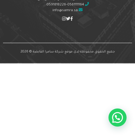
0591818226-0561111164
info@samra.sa
جميع الحقوق محفوظة لدى موقع شركة سامرا القابضة © 2026