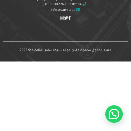
0591818226-0561111164
info@samra.sa
جميع الحقوق محفوظة لدى موقع شركة سامرا القابضة © 2026