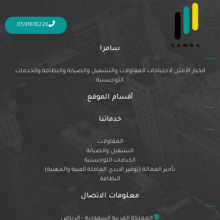
Nothing Found
It seems we can’t find what you’re looking for. Perhaps searching can help.
0591818226
سامرا
الخيار الأمثل لاحتياجات المقاولات والتشغيل والصيانة والنظافة والخدمات
اللوجستية
أقسام الموقع
خدماتنا
المقاولات
التشغيل والصيانة
الخدمات اللوجستية
تأجير العمالة (توفير الايدي العاملة الفنية والمهنية)
النظافة
معلومات الاتصال
المملكة العربية السعودية - الرياض