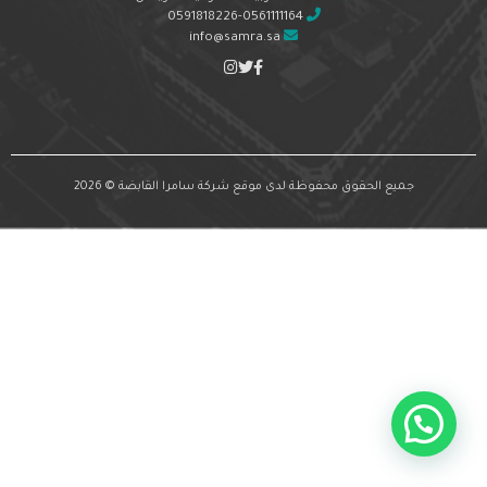
0591818226-0561111164
info@samra.sa
جميع الحقوق محفوظة لدى موقع شركة سامرا القابضة © 2026