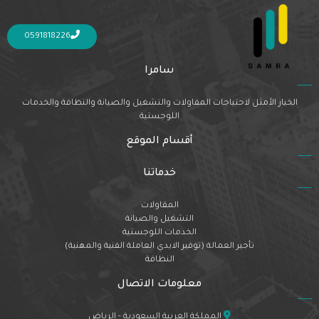
Nothing Found
It seems we can’t find what you’re looking for. Perhaps searching can help.
0591818226
سامرا
الخيار الأمثل لاحتياجات المقاولات والتشغيل والصيانة والنظافة والخدمات
اللوجستية
أقسام الموقع
خدماتنا
المقاولات
التشغيل والصيانة
الخدمات اللوجستية
تأجير العمالة (توفير الايدي العاملة الفنية والمهنية)
النظافة
معلومات الاتصال
المملكة العربية السعودية - الرياض