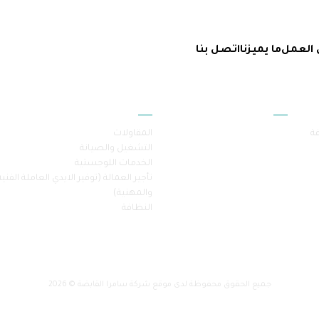
 العمل
ما يميزنا
اتصل بنا
أقسام الموقع
خدماتنا
فة
المقاولات
التشغيل والصيانة
الخدمات اللوجستية
تأجير العمالة (توفير الايدي العاملة الفنية
والمهنية)
النظافة
جميع الحقوق محفوظة لدى موقع شركة سامرا القابضة © 2026