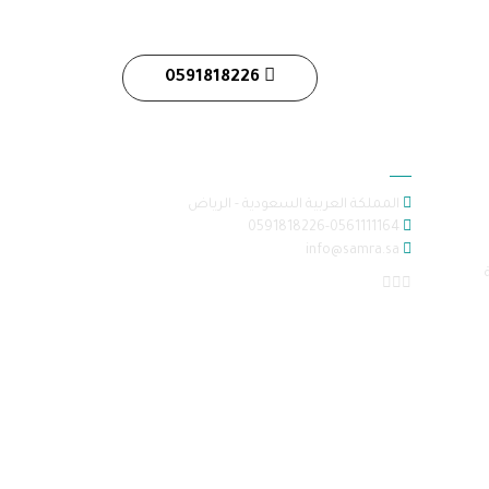
0591818226
معلومات الاتصال
المملكة العربية السعودية - الرياض
0591818226-0561111164
info@samra.sa