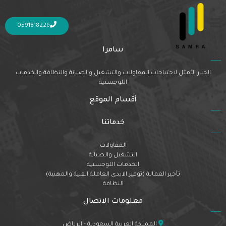
Nothing Found
It seems we can’t find what you’re looking for. Perhaps searching can help.
0591818226
سامرا
الخيار الأمثل لاحتياجات المقاولات والتشغيل والصيانة والنظافة والخدمات
اللوجستية
أقسام الموقع
خدماتنا
المقاولات
التشغيل والصيانة
الخدمات اللوجستية
تأجير العمالة (توفير الايدي العاملة الفنية والمهنية)
النظافة
معلومات الاتصال
المملكة العربية السعودية - الرياض