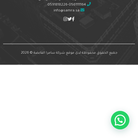
0591818226-0561111164
info@samra.sa
جميع الحقوق محفوظة لدى موقع شركة سامرا القابضة © 2026