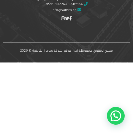
0591818226-0561111164
info@samra.sa
جميع الحقوق محفوظة لدى موقع شركة سامرا القابضة © 2026