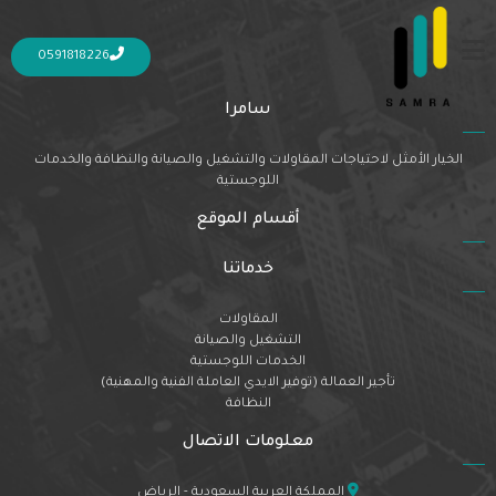
Nothing Found
It seems we can’t find what you’re looking for. Perhaps searching can help.
0591818226
سامرا
الخيار الأمثل لاحتياجات المقاولات والتشغيل والصيانة والنظافة والخدمات
اللوجستية
أقسام الموقع
خدماتنا
المقاولات
التشغيل والصيانة
الخدمات اللوجستية
تأجير العمالة (توفير الايدي العاملة الفنية والمهنية)
النظافة
معلومات الاتصال
المملكة العربية السعودية - الرياض