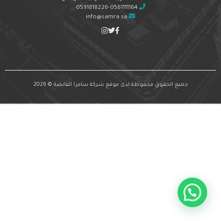
0591818226-0561111164
info@samra.sa
جميع الحقوق محفوظة لدى موقع شركة سامرا القابضة © 2026