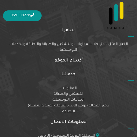
Nothing Found
It seems we can’t find what you’re looking for. Perhaps searching can help.
0591818226
سامرا
الخيار الأمثل لاحتياجات المقاولات والتشغيل والصيانة والنظافة والخدمات
اللوجستية
أقسام الموقع
خدماتنا
المقاولات
التشغيل والصيانة
الخدمات اللوجستية
تأجير العمالة (توفير الايدي العاملة الفنية والمهنية)
النظافة
معلومات الاتصال
المملكة العربية السعودية - الرياض