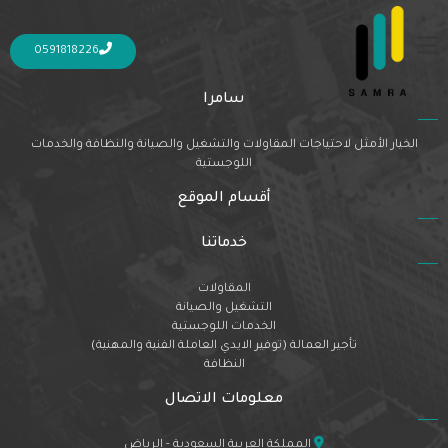
Nothing Found
It seems we can’t find what you’re looking for. Perhaps searching can help.
0591818226
سامرا
الخيار الأمثل لاحتياجات المقاولات والتشغيل والصيانة والنظافة والخدمات
اللوجستية
أقسام الموقع
خدماتنا
المقاولات
التشغيل والصيانة
الخدمات اللوجستية
تأجير العمالة (توفير الايدي العاملة الفنية والمهنية)
النظافة
معلومات الاتصال
المملكة العربية السعودية - الرياض