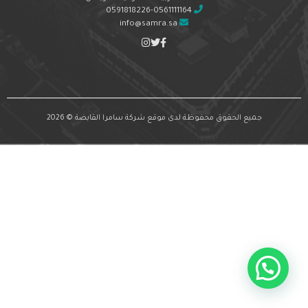
0591818226-0561111164
info@samra.sa
جميع الحقوق محفوظة لدى موقع شركة سامرا القابضة © 2026