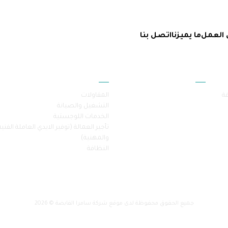
 العمل
ما يميزنا
اتصل بنا
أقسام الموقع
خدماتنا
فة
المقاولات
التشغيل والصيانة
الخدمات اللوجستية
تأجير العمالة (توفير الايدي العاملة الفنية
والمهنية)
النظافة
جميع الحقوق محفوظة لدى موقع شركة سامرا القابضة © 2026