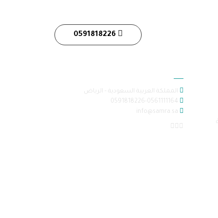
0591818226
معلومات الاتصال
المملكة العربية السعودية - الرياض
0591818226-0561111164
info@samra.sa