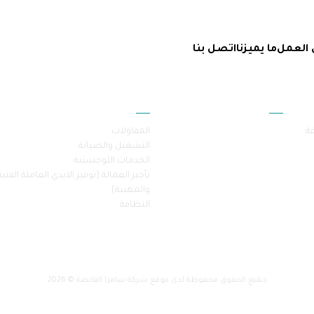
 العمل
ما يميزنا
اتصل بنا
أقسام الموقع
خدماتنا
فة
المقاولات
التشغيل والصيانة
الخدمات اللوجستية
تأجير العمالة (توفير الايدي العاملة الفنية
والمهنية)
النظافة
جميع الحقوق محفوظة لدى موقع شركة سامرا القابضة © 2026