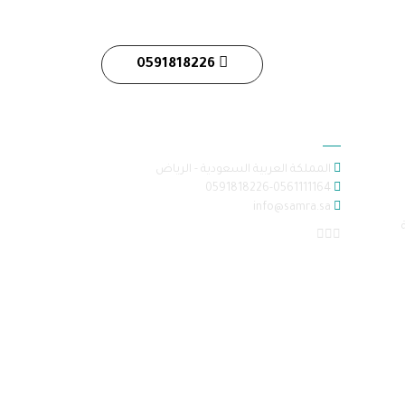
0591818226
معلومات الاتصال
المملكة العربية السعودية - الرياض
0591818226-0561111164
info@samra.sa