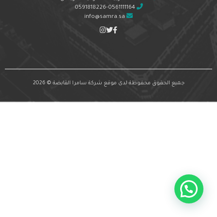
0591818226-0561111164
info@samra.sa
جميع الحقوق محفوظة لدى موقع شركة سامرا القابضة © 2026