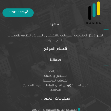
Nothing Found
It seems we can’t find what you’re looking for. Perhaps searching can help.
0591818226
سامرا
الخيار الأمثل لاحتياجات المقاولات والتشغيل والصيانة والنظافة والخدمات
اللوجستية
أقسام الموقع
خدماتنا
المقاولات
التشغيل والصيانة
الخدمات اللوجستية
تأجير العمالة (توفير الايدي العاملة الفنية والمهنية)
النظافة
معلومات الاتصال
المملكة العربية السعودية - الرياض