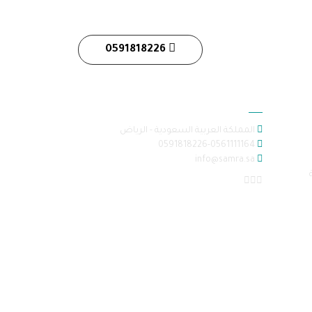
0591818226
معلومات الاتصال
المملكة العربية السعودية - الرياض
0591818226-0561111164
info@samra.sa