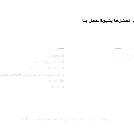
 العمل
ما يميزنا
اتصل بنا
أقسام الموقع
خدماتنا
فة
المقاولات
التشغيل والصيانة
الخدمات اللوجستية
تأجير العمالة (توفير الايدي العاملة الفنية
والمهنية)
النظافة
جميع الحقوق محفوظة لدى موقع شركة سامرا القابضة © 2026