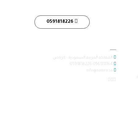
0591818226
معلومات الاتصال
المملكة العربية السعودية - الرياض
0591818226-0561111164
info@samra.sa