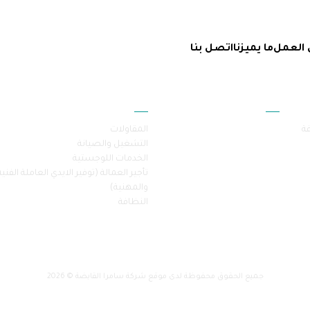
 العمل
ما يميزنا
اتصل بنا
أقسام الموقع
خدماتنا
فة
المقاولات
التشغيل والصيانة
الخدمات اللوجستية
تأجير العمالة (توفير الايدي العاملة الفنية
والمهنية)
النظافة
جميع الحقوق محفوظة لدى موقع شركة سامرا القابضة © 2026