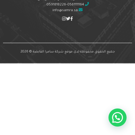
0591818226-0561111164
info@samra.sa
جميع الحقوق محفوظة لدى موقع شركة سامرا القابضة © 2026