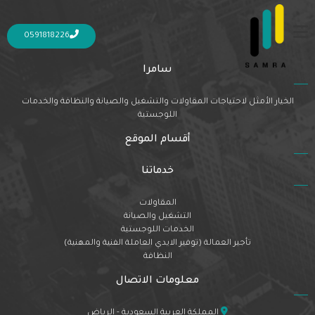
Nothing Found
It seems we can’t find what you’re looking for. Perhaps searching can help.
0591818226
سامرا
الخيار الأمثل لاحتياجات المقاولات والتشغيل والصيانة والنظافة والخدمات
اللوجستية
أقسام الموقع
خدماتنا
المقاولات
التشغيل والصيانة
الخدمات اللوجستية
تأجير العمالة (توفير الايدي العاملة الفنية والمهنية)
النظافة
معلومات الاتصال
المملكة العربية السعودية - الرياض