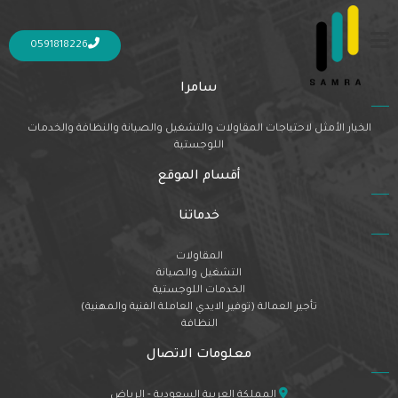
Nothing Found
It seems we can’t find what you’re looking for. Perhaps searching can help.
0591818226
سامرا
الخيار الأمثل لاحتياجات المقاولات والتشغيل والصيانة والنظافة والخدمات
اللوجستية
أقسام الموقع
خدماتنا
المقاولات
التشغيل والصيانة
الخدمات اللوجستية
تأجير العمالة (توفير الايدي العاملة الفنية والمهنية)
النظافة
معلومات الاتصال
المملكة العربية السعودية - الرياض