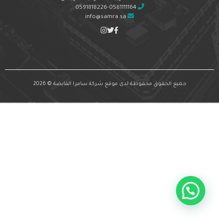
0591818226-0561111164
info@samra.sa
جميع الحقوق محفوظة لدى موقع شركة سامرا القابضة © 2026