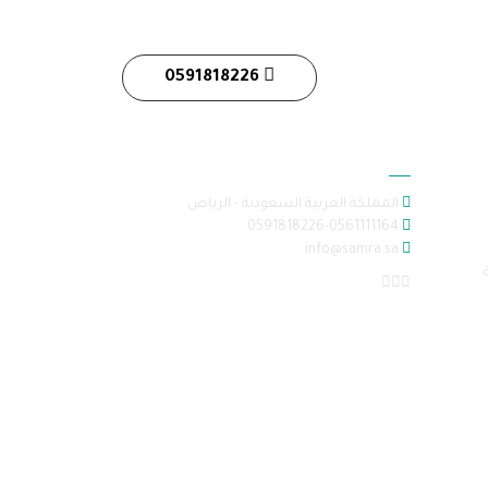
0591818226
معلومات الاتصال
المملكة العربية السعودية - الرياض
0591818226-0561111164
info@samra.sa