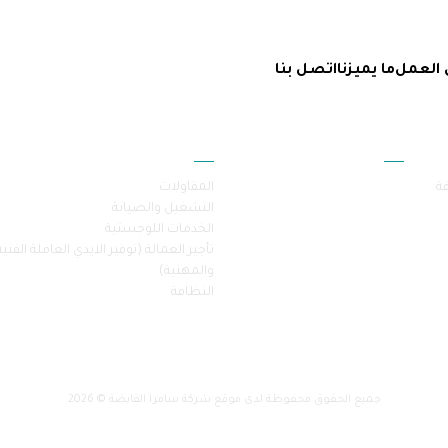
 العمل
ما يميزنا
اتصل بنا
أقسام الموقع
خدماتنا
فة
المقاولات
التشغيل والصيانة
الخدمات اللوجستية
تأجير العمالة (توفير الايدي العاملة الفنية
والمهنية)
النظافة
جميع الحقوق محفوظة لدى موقع شركة سامرا القابضة © 2026