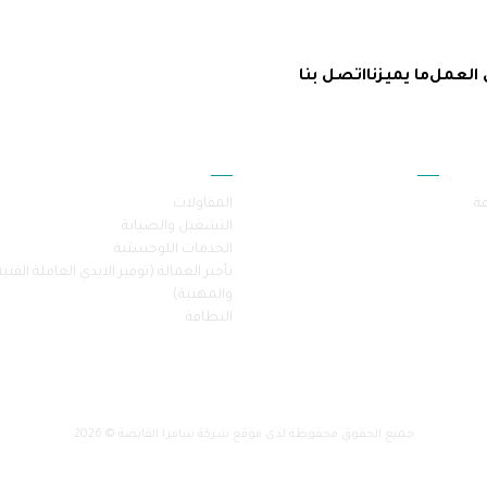
 العمل
ما يميزنا
اتصل بنا
أقسام الموقع
خدماتنا
فة
المقاولات
التشغيل والصيانة
الخدمات اللوجستية
تأجير العمالة (توفير الايدي العاملة الفنية
والمهنية)
النظافة
جميع الحقوق محفوظة لدى موقع شركة سامرا القابضة © 2026