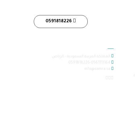
0591818226
معلومات الاتصال
المملكة العربية السعودية - الرياض
0591818226-0561111164
info@samra.sa