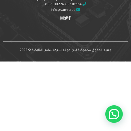
0591818226-0561111164
info@samra.sa
جميع الحقوق محفوظة لدى موقع شركة سامرا القابضة © 2026