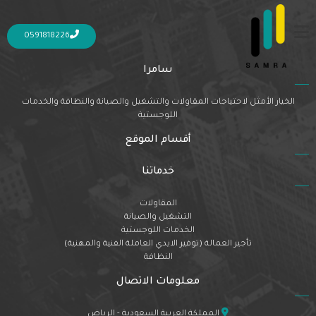
Nothing Found
It seems we can’t find what you’re looking for. Perhaps searching can help.
0591818226
سامرا
الخيار الأمثل لاحتياجات المقاولات والتشغيل والصيانة والنظافة والخدمات
اللوجستية
أقسام الموقع
خدماتنا
المقاولات
التشغيل والصيانة
الخدمات اللوجستية
تأجير العمالة (توفير الايدي العاملة الفنية والمهنية)
النظافة
معلومات الاتصال
المملكة العربية السعودية - الرياض