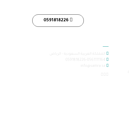
0591818226
معلومات الاتصال
المملكة العربية السعودية - الرياض
0591818226-0561111164
info@samra.sa