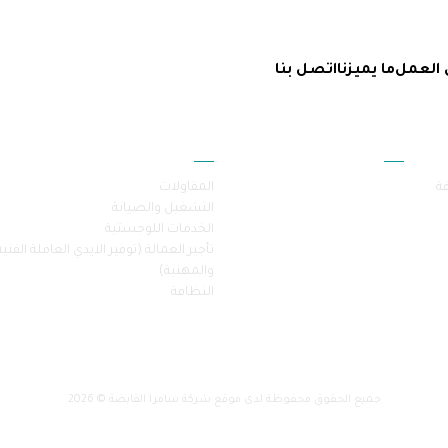
 العمل
ما يميزنا
اتصل بنا
أقسام الموقع
خدماتنا
فة
المقاولات
التشغيل والصيانة
الخدمات اللوجستية
تأجير العمالة (توفير الايدي العاملة الفنية
والمهنية)
النظافة
جميع الحقوق محفوظة لدى موقع شركة سامرا القابضة © 2026