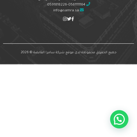
0591818226-0561111164
info@samra.sa
جميع الحقوق محفوظة لدى موقع شركة سامرا القابضة © 2026