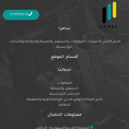
Nothing Found
It seems we can’t find what you’re looking for. Perhaps searching can help.
0591818226
سامرا
الخيار الأمثل لاحتياجات المقاولات والتشغيل والصيانة والنظافة والخدمات
اللوجستية
أقسام الموقع
خدماتنا
المقاولات
التشغيل والصيانة
الخدمات اللوجستية
تأجير العمالة (توفير الايدي العاملة الفنية والمهنية)
النظافة
معلومات الاتصال
المملكة العربية السعودية - الرياض