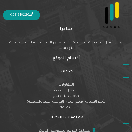
Nothing Found
It seems we can’t find what you’re looking for. Perhaps searching can help.
0591818226
سامرا
الخيار الأمثل لاحتياجات المقاولات والتشغيل والصيانة والنظافة والخدمات
اللوجستية
أقسام الموقع
خدماتنا
المقاولات
التشغيل والصيانة
الخدمات اللوجستية
تأجير العمالة (توفير الايدي العاملة الفنية والمهنية)
النظافة
معلومات الاتصال
المملكة العربية السعودية - الرياض