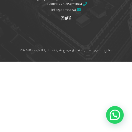
0591818226-0561111164
info@samra.sa
جميع الحقوق محفوظة لدى موقع شركة سامرا القابضة © 2026