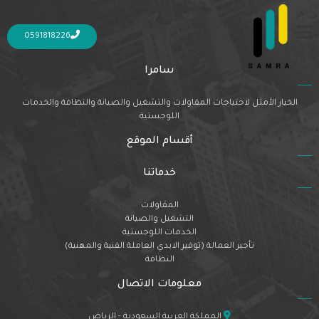
Nothing Found
It seems we can’t find what you’re looking for. Perhaps searching can help.
0591818226
سامرا
الخيار الأمثل لاحتياجات المقاولات والتشغيل والصيانة والنظافة والخدمات
اللوجستية
أقسام الموقع
خدماتنا
المقاولات
التشغيل والصيانة
الخدمات اللوجستية
تأجير العمالة (توفير الايدي العاملة الفنية والمهنية)
النظافة
معلومات الاتصال
المملكة العربية السعودية - الرياض