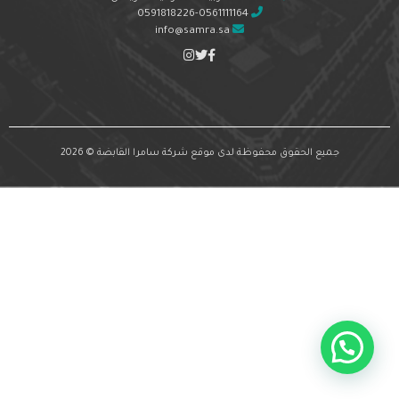
0591818226-0561111164
info@samra.sa
جميع الحقوق محفوظة لدى موقع شركة سامرا القابضة © 2026