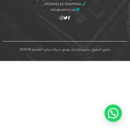
0591818226-0561111164
info@samra.sa
جميع الحقوق محفوظة لدى موقع شركة سامرا القابضة © 2026