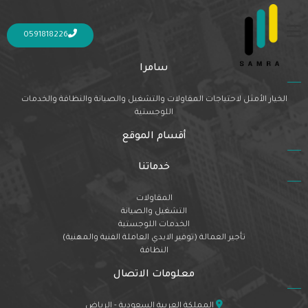
Nothing Found
It seems we can’t find what you’re looking for. Perhaps searching can help.
0591818226
سامرا
الخيار الأمثل لاحتياجات المقاولات والتشغيل والصيانة والنظافة والخدمات
اللوجستية
أقسام الموقع
خدماتنا
المقاولات
التشغيل والصيانة
الخدمات اللوجستية
تأجير العمالة (توفير الايدي العاملة الفنية والمهنية)
النظافة
معلومات الاتصال
المملكة العربية السعودية - الرياض