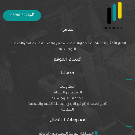
Nothing Found
It seems we can’t find what you’re looking for. Perhaps searching can help.
0591818226
سامرا
الخيار الأمثل لاحتياجات المقاولات والتشغيل والصيانة والنظافة والخدمات
اللوجستية
أقسام الموقع
خدماتنا
المقاولات
التشغيل والصيانة
الخدمات اللوجستية
تأجير العمالة (توفير الايدي العاملة الفنية والمهنية)
النظافة
معلومات الاتصال
المملكة العربية السعودية - الرياض