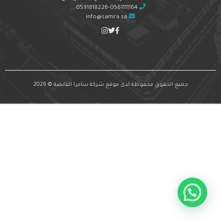
0591818226-0561111164
info@samra.sa
جميع الحقوق محفوظة لدى موقع شركة سامرا القابضة © 2026