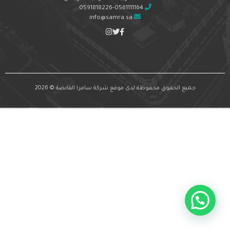
0591818226-0561111164
info@samra.sa
جميع الحقوق محفوظة لدى موقع شركة سامرا القابضة © 2026