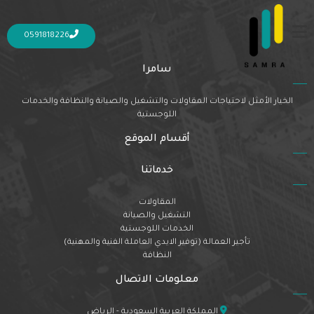
Nothing Found
It seems we can’t find what you’re looking for. Perhaps searching can help.
0591818226
سامرا
الخيار الأمثل لاحتياجات المقاولات والتشغيل والصيانة والنظافة والخدمات
اللوجستية
أقسام الموقع
خدماتنا
المقاولات
التشغيل والصيانة
الخدمات اللوجستية
تأجير العمالة (توفير الايدي العاملة الفنية والمهنية)
النظافة
معلومات الاتصال
المملكة العربية السعودية - الرياض