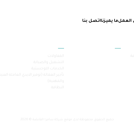
 العمل
ما يميزنا
اتصل بنا
أقسام الموقع
خدماتنا
فة
المقاولات
التشغيل والصيانة
الخدمات اللوجستية
تأجير العمالة (توفير الايدي العاملة الفنية
والمهنية)
النظافة
جميع الحقوق محفوظة لدى موقع شركة سامرا القابضة © 2026