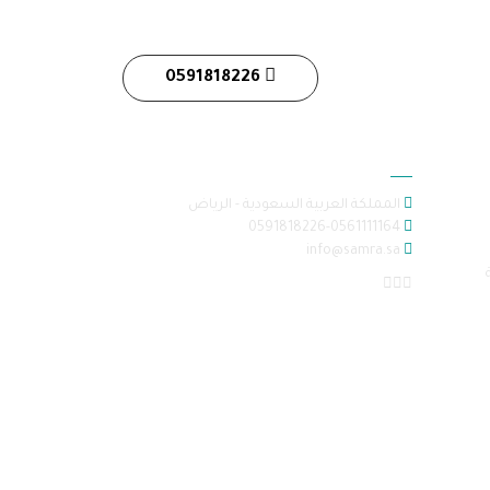
0591818226
معلومات الاتصال
المملكة العربية السعودية - الرياض
0591818226-0561111164
info@samra.sa